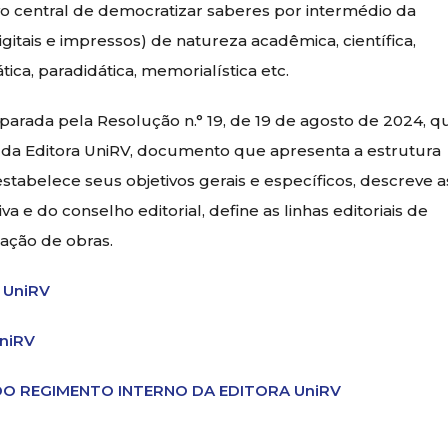
vo central de democratizar saberes por intermédio da
igitais e impressos) de natureza acadêmica, científica,
dática, paradidática, memorialística etc.
arada pela Resolução n.° 19, de 19 de agosto de 2024, q
da Editora UniRV, documento que apresenta a estrutura
, estabelece seus objetivos gerais e específicos, descreve a
a e do conselho editorial, define as linhas editoriais de
tação de obras.
 UniRV
niRV
DO REGIMENTO INTERNO DA EDITORA UniRV